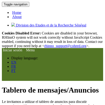
Toggle navigation
Home
About
Division des Etudes et de la Recherche Sénégal
Cookies Disabled Error:
Cookies are disabled in your browser,
RHInnO system will not work correctly without JavaScript Cookies
enabled, continuing without it may result in loss of data. Contact our
support if you need help at <
rhinno_support@cohred.org
>.
Iniciar sesión
Menu
Display language:
EN
FR
PT
Tablero de mensajes/Anuncios
Le invitamos a utilizar el tablero de anuncios para discutir