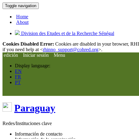
Toggle navigation
Home
About
Division des Etudes et de la Recherche Sénégal
Cookies Disabled Error:
Cookies are disabled in your browser, RHIn
if you need help at <
rhinno_support@cohred.org
>.
edición
Iniciar sesión
Menu
Display language:
EN
FR
PT
Paraguay
Redes/Instituciones clave
Información de contacto