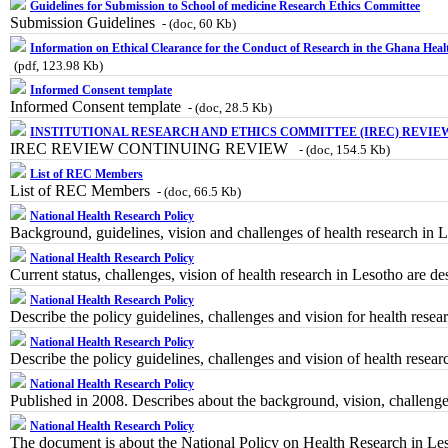
Guidelines for Submission to School of medicine Research Ethics Committee
Submission Guidelines
- (doc, 60 Kb)
Information on Ethical Clearance for the Conduct of Research in the Ghana Heal
(pdf, 123.98 Kb)
Informed Consent template
Informed Consent template
- (doc, 28.5 Kb)
INSTITUTIONAL RESEARCH AND ETHICS COMMITTEE (IREC) REVI
IREC REVIEW CONTINUING REVIEW
- (doc, 154.5 Kb)
List of REC Members
List of REC Members
- (doc, 66.5 Kb)
National Health Research Policy
Background, guidelines, vision and challenges of health research in 
National Health Research Policy
Current status, challenges, vision of health research in Lesotho are d
National Health Research Policy
Describe the policy guidelines, challenges and vision for health rese
National Health Research Policy
Describe the policy guidelines, challenges and vision of health resea
National Health Research Policy
Published in 2008. Describes about the background, vision, challenge
National Health Research Policy
The document is about the National Policy on Health Research in Lesot