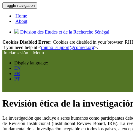
Toggle navigation
Home
About
Division des Etudes et de la Recherche Sénégal
Cookies Disabled Error:
Cookies are disabled in your browser, RHIn
if you need help at <
rhinno_support@cohred.org
>.
Iniciar sesión
Menu
Display language:
EN
FR
PT
Revisión ética de la investigació
La investigación que incluye a seres humanos como participantes debe
de Revisión Institucional (Institutional Review Board, IRB). La rev
fundamental de la investigación aceptable en todos los países, a exce