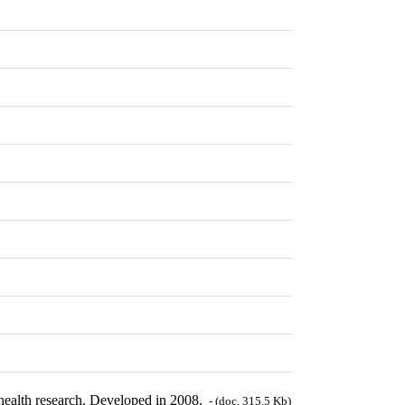
n health research. Developed in 2008.
- (doc, 315.5 Kb)