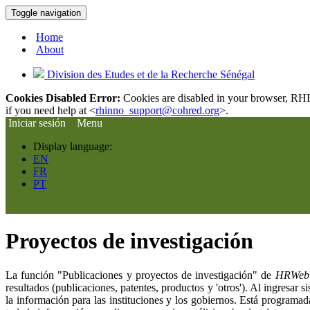
Toggle navigation
Home
About
Division des Etudes et de la Recherche Sénégal
Cookies Disabled Error:
Cookies are disabled in your browser, RHIn
if you need help at <
rhinno_support@cohred.org
>.
Iniciar sesión
Menu
Display language:
EN
FR
PT
Proyectos de investigación
La función "Publicaciones y proyectos de investigación" de
HRWe
resultados (publicaciones, patentes, productos y 'otros'). Al ingresar 
la información para las instituciones y los gobiernos. Está programa