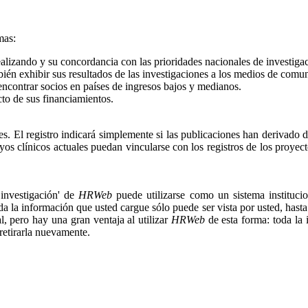
mas:
ealizando y su concordancia con las prioridades nacionales de investiga
bién exhibir sus resultados de las investigaciones a los medios de comu
 encontrar socios en países de ingresos bajos y medianos.
to de sus financiamientos.
es. El registro indicará simplemente si las publicaciones han derivado d
ayos clínicos actuales puedan vincularse con los registros de los proy
 investigación' de
HRWeb
puede utilizarse como un sistema instituci
oda la información que usted cargue sólo puede ser vista por usted, hasta
l, pero hay una gran ventaja al utilizar
HRWeb
de esta forma: toda la
 retirarla nuevamente.