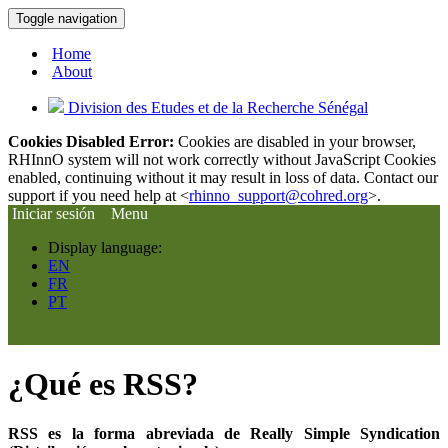
Toggle navigation
Home
About
Division des Etudes et de la Recherche Sénégal
Cookies Disabled Error:
Cookies are disabled in your browser,
RHInnO system will not work correctly without JavaScript Cookies
enabled, continuing without it may result in loss of data. Contact our
support if you need help at <
rhinno_support@cohred.org
>.
Iniciar sesión
Menu
Display language:
EN
FR
PT
¿Qué es RSS?
RSS es la forma abreviada de Really Simple Syndication