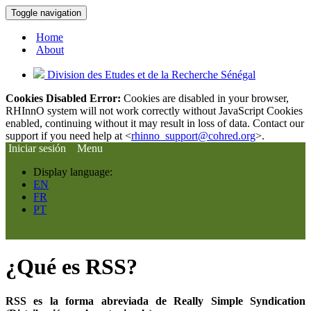
Toggle navigation
Home
About
Division des Etudes et de la Recherche Sénégal
Cookies Disabled Error:
Cookies are disabled in your browser,
RHInnO system will not work correctly without JavaScript Cookies
enabled, continuing without it may result in loss of data. Contact our
support if you need help at <
rhinno_support@cohred.org
>.
Iniciar sesión
Menu
Display language:
EN
FR
PT
¿Qué es RSS?
RSS es la forma abreviada de Really Simple Syndication