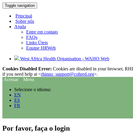
Toggle navigation
Principal
Sobre nós
Ajuda
Entre em contato
FAQs
Links Úteis
Equipe HRWeb
West Africa Health Organisation - WAHO Web
Cookies Disabled Error:
Cookies are disabled in your browser, RHIn
if you need help at <
rhinno_support@cohred.org
>.
Acessar
Menu
Selecione o idioma:
EN
ES
FR
Por favor, faça o login