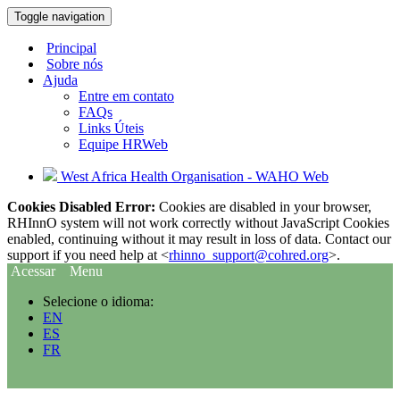
Toggle navigation
Principal
Sobre nós
Ajuda
Entre em contato
FAQs
Links Úteis
Equipe HRWeb
West Africa Health Organisation - WAHO Web
Cookies Disabled Error:
Cookies are disabled in your browser,
RHInnO system will not work correctly without JavaScript Cookies
enabled, continuing without it may result in loss of data. Contact our
support if you need help at <
rhinno_support@cohred.org
>.
Acessar
Menu
Selecione o idioma:
EN
ES
FR