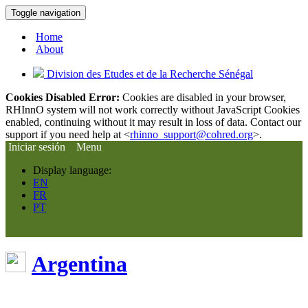
Toggle navigation
Home
About
Division des Etudes et de la Recherche Sénégal
Cookies Disabled Error:
Cookies are disabled in your browser,
RHInnO system will not work correctly without JavaScript Cookies
enabled, continuing without it may result in loss of data. Contact our
support if you need help at <
rhinno_support@cohred.org
>.
Iniciar sesión
Menu
Display language:
EN
FR
PT
Argentina