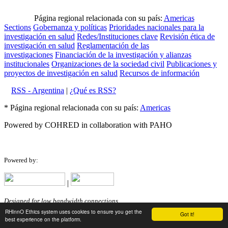
Página regional relacionada con su país:
Americas
Sections
Gobernanza y políticas
Prioridades nacionales para la
investigación en salud
Redes/Instituciones clave
Revisión ética de
investigación en salud
Reglamentación de las
investigaciones
Financiación de la investigación y alianzas
institucionales
Organizaciones de la sociedad civil
Publicaciones y
proyectos de investigación en salud
Recursos de información
RSS - Argentina
|
¿Qué es RSS?
* Página regional relacionada con su país:
Americas
Powered by COHRED in collaboration with PAHO
Powered by:
|
Designed for low bandwidth connections.
RHInnO Ethics system uses cookies to ensure you get the
Got it!
best experience on the platform.