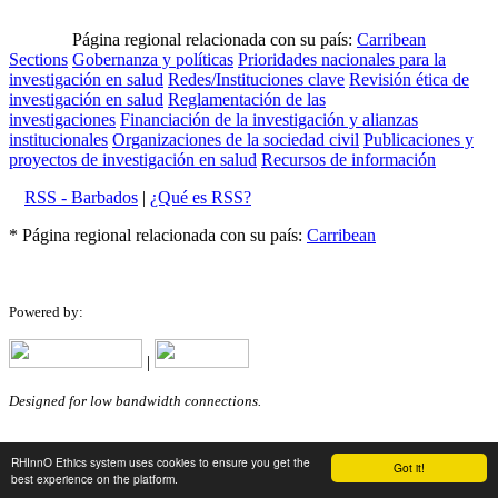
Página regional relacionada con su país:
Carribean
Sections
Gobernanza y políticas
Prioridades nacionales para la
investigación en salud
Redes/Instituciones clave
Revisión ética de
investigación en salud
Reglamentación de las
investigaciones
Financiación de la investigación y alianzas
institucionales
Organizaciones de la sociedad civil
Publicaciones y
proyectos de investigación en salud
Recursos de información
RSS - Barbados
|
¿Qué es RSS?
* Página regional relacionada con su país:
Carribean
Powered by:
|
Designed for low bandwidth connections.
RHInnO Ethics system uses cookies to ensure you get the
Got it!
best experience on the platform.