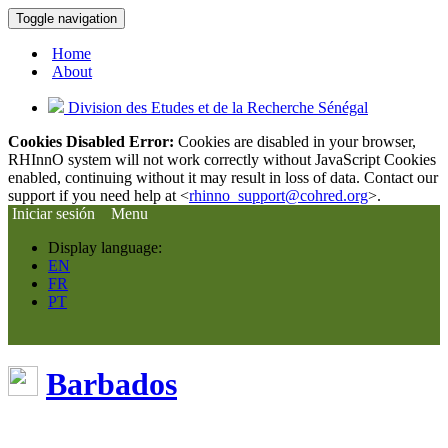
Toggle navigation
Home
About
Division des Etudes et de la Recherche Sénégal
Cookies Disabled Error:
Cookies are disabled in your browser,
RHInnO system will not work correctly without JavaScript Cookies
enabled, continuing without it may result in loss of data. Contact our
support if you need help at <
rhinno_support@cohred.org
>.
Iniciar sesión
Menu
Display language:
EN
FR
PT
Barbados