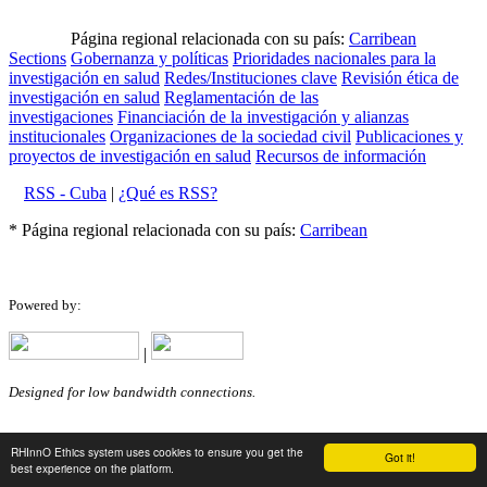
Página regional relacionada con su país:
Carribean
Sections
Gobernanza y políticas
Prioridades nacionales para la
investigación en salud
Redes/Instituciones clave
Revisión ética de
investigación en salud
Reglamentación de las
investigaciones
Financiación de la investigación y alianzas
institucionales
Organizaciones de la sociedad civil
Publicaciones y
proyectos de investigación en salud
Recursos de información
RSS - Cuba
|
¿Qué es RSS?
* Página regional relacionada con su país:
Carribean
Powered by:
|
Designed for low bandwidth connections.
RHInnO Ethics system uses cookies to ensure you get the
Got it!
best experience on the platform.