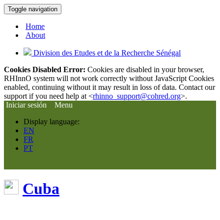
Toggle navigation
Home
About
Division des Etudes et de la Recherche Sénégal
Cookies Disabled Error:
Cookies are disabled in your browser,
RHInnO system will not work correctly without JavaScript Cookies
enabled, continuing without it may result in loss of data. Contact our
support if you need help at <
rhinno_support@cohred.org
>.
Iniciar sesión
Menu
Display language:
EN
FR
PT
Cuba