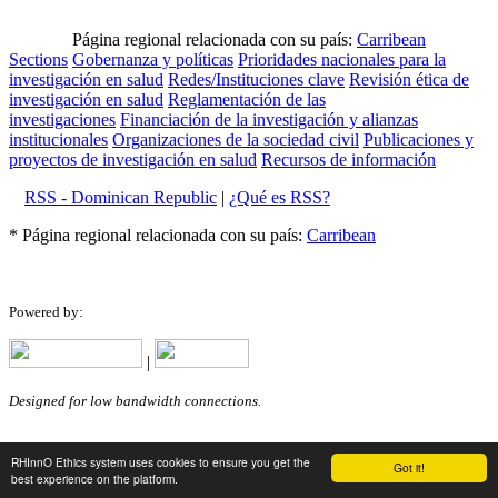
Página regional relacionada con su país:
Carribean
Sections
Gobernanza y políticas
Prioridades nacionales para la
investigación en salud
Redes/Instituciones clave
Revisión ética de
investigación en salud
Reglamentación de las
investigaciones
Financiación de la investigación y alianzas
institucionales
Organizaciones de la sociedad civil
Publicaciones y
proyectos de investigación en salud
Recursos de información
RSS - Dominican Republic
|
¿Qué es RSS?
* Página regional relacionada con su país:
Carribean
Powered by:
|
Designed for low bandwidth connections.
RHInnO Ethics system uses cookies to ensure you get the
Got it!
best experience on the platform.