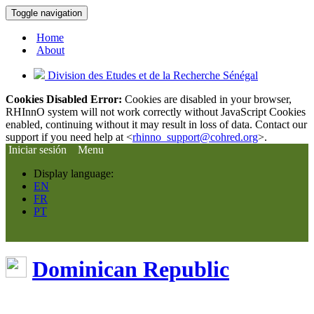
Toggle navigation
Home
About
Division des Etudes et de la Recherche Sénégal
Cookies Disabled Error:
Cookies are disabled in your browser,
RHInnO system will not work correctly without JavaScript Cookies
enabled, continuing without it may result in loss of data. Contact our
support if you need help at <
rhinno_support@cohred.org
>.
Iniciar sesión
Menu
Display language:
EN
FR
PT
Dominican Republic