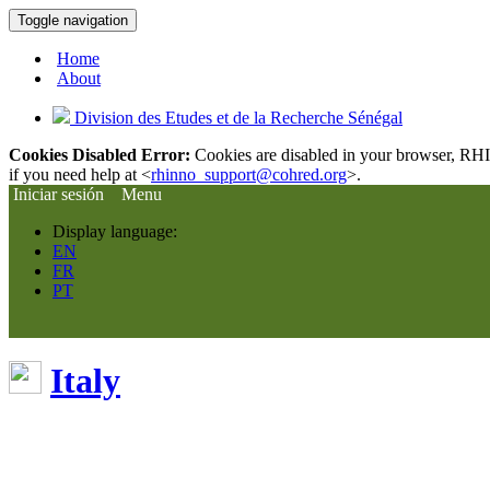
Toggle navigation
Home
About
Division des Etudes et de la Recherche Sénégal
Cookies Disabled Error:
Cookies are disabled in your browser, RHIn
if you need help at <
rhinno_support@cohred.org
>.
Iniciar sesión
Menu
Display language:
EN
FR
PT
Italy