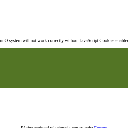
nO system will not work correctly without JavaScript Cookies enabled, 
Página regional relacionada con su país:
Europe