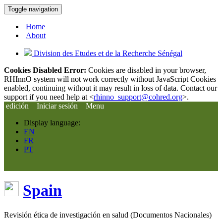
Toggle navigation
Home
About
Division des Etudes et de la Recherche Sénégal
Cookies Disabled Error:
Cookies are disabled in your browser,
RHInnO system will not work correctly without JavaScript Cookies
enabled, continuing without it may result in loss of data. Contact our
support if you need help at <
rhinno_support@cohred.org
>.
edición
Iniciar sesión
Menu
Display language:
EN
FR
PT
Spain
Revisión ética de investigación en salud (Documentos Nacionales)