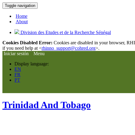
Toggle navigation
Home
About
Division des Etudes et de la Recherche Sénégal
Cookies Disabled Error:
Cookies are disabled in your browser, RHIn
if you need help at <
rhinno_support@cohred.org
>.
Iniciar sesión
Menu
Display language:
EN
FR
PT
Trinidad And Tobago