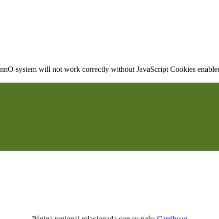
nO system will not work correctly without JavaScript Cookies enabled, 
Página regional relacionada con su país:
Carribean