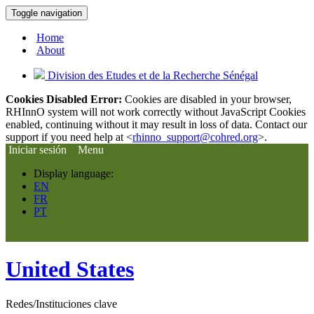
Toggle navigation
Home
About
Division des Etudes et de la Recherche Sénégal
Cookies Disabled Error:
Cookies are disabled in your browser,
RHInnO system will not work correctly without JavaScript Cookies
enabled, continuing without it may result in loss of data. Contact our
support if you need help at <
rhinno_support@cohred.org
>.
Iniciar sesión
Menu
Display language:
EN
FR
PT
United States
Redes/Instituciones clave