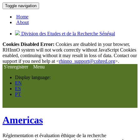
Toggle navigation
Home
About
Division des Etudes et de la Recherche Sénégal
Cookies Disabled Error:
Cookies are disabled in your browser,
RHInnO system will not work correctly without JavaScript Cookies
enabled, continuing without it may result in loss of data. Contact our
support if you need help at <
rhinno_support@cohred.org
>.
S'enregistrer
Menu
Display language:
EN
ES
PT
Americas
Réglementation et évaluation éthique de la recherche