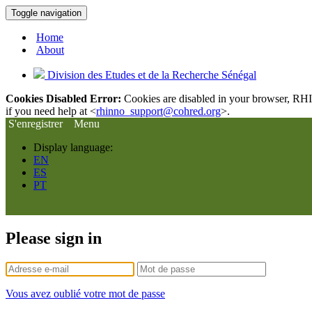
Toggle navigation
Home
About
Division des Etudes et de la Recherche Sénégal
Cookies Disabled Error:
Cookies are disabled in your browser, RHIn
if you need help at <
rhinno_support@cohred.org
>.
S'enregistrer
Menu
Display language:
EN
ES
PT
Please sign in
Vous avez oublié votre mot de passe