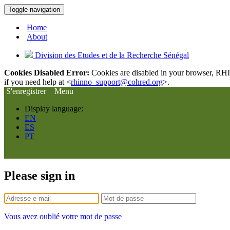
Toggle navigation
Home
About
Division des Etudes et de la Recherche Sénégal
Cookies Disabled Error:
Cookies are disabled in your browser, RHIn
if you need help at <
rhinno_support@cohred.org
>.
S'enregistrer
Menu
Display language:
EN
ES
PT
Please sign in
Vous avez oublié votre mot de passe