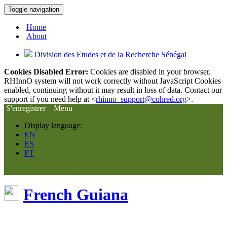
Toggle navigation
Home
About
Division des Etudes et de la Recherche Sénégal
Cookies Disabled Error:
Cookies are disabled in your browser,
RHInnO system will not work correctly without JavaScript Cookies
enabled, continuing without it may result in loss of data. Contact our
support if you need help at <
rhinno_support@cohred.org
>.
S'enregistrer
Menu
Display language:
EN
ES
PT
French Guiana