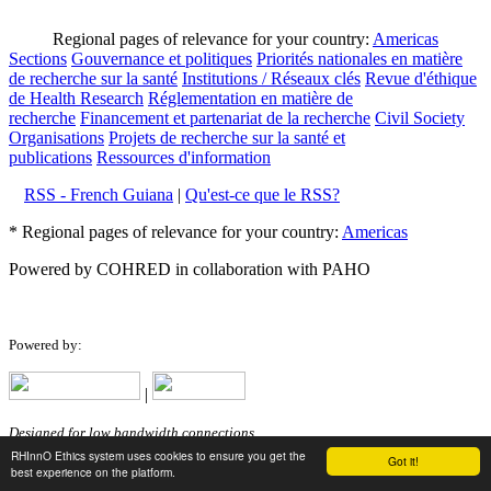
Regional pages of relevance for your country:
Americas
Sections
Gouvernance et politiques
Priorités nationales en matière
de recherche sur la santé
Institutions / Réseaux clés
Revue d'éthique
de Health Research
Réglementation en matière de
recherche
Financement et partenariat de la recherche
Civil Society
Organisations
Projets de recherche sur la santé et
publications
Ressources d'information
RSS - French Guiana
|
Qu'est-ce que le RSS?
* Regional pages of relevance for your country:
Americas
Powered by COHRED in collaboration with PAHO
Powered by:
|
Designed for low bandwidth connections.
RHInnO Ethics system uses cookies to ensure you get the
Got it!
best experience on the platform.