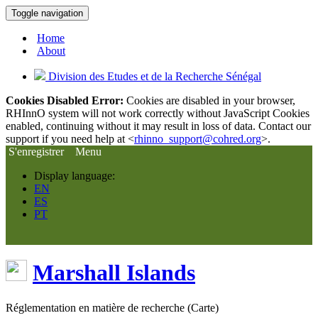
Toggle navigation
Home
About
Division des Etudes et de la Recherche Sénégal
Cookies Disabled Error:
Cookies are disabled in your browser,
RHInnO system will not work correctly without JavaScript Cookies
enabled, continuing without it may result in loss of data. Contact our
support if you need help at <
rhinno_support@cohred.org
>.
S'enregistrer
Menu
Display language:
EN
ES
PT
Marshall Islands
Réglementation en matière de recherche (Carte)