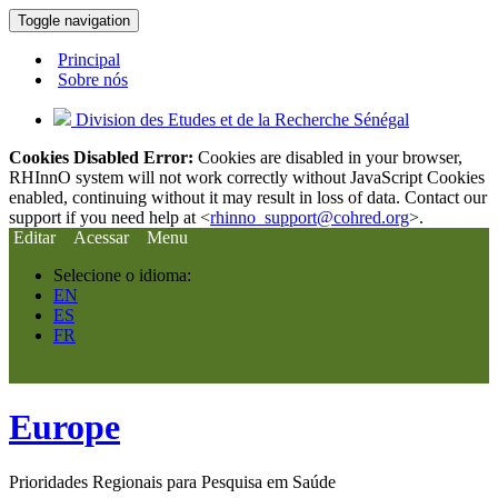
Toggle navigation
Principal
Sobre nós
Division des Etudes et de la Recherche Sénégal
Cookies Disabled Error:
Cookies are disabled in your browser,
RHInnO system will not work correctly without JavaScript Cookies
enabled, continuing without it may result in loss of data. Contact our
support if you need help at <
rhinno_support@cohred.org
>.
Editar
Acessar
Menu
Selecione o idioma:
EN
ES
FR
Europe
Prioridades Regionais para Pesquisa em Saúde