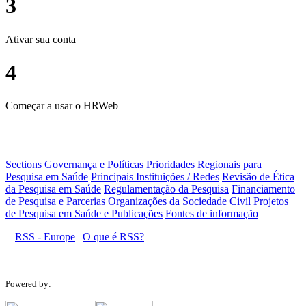
3
Ativar sua conta
4
Começar a usar o HRWeb
Sections
Governança e Políticas
Prioridades Regionais para
Pesquisa em Saúde
Principais Instituições / Redes
Revisão de Ética
da Pesquisa em Saúde
Regulamentação da Pesquisa
Financiamento
de Pesquisa e Parcerias
Organizações da Sociedade Civil
Projetos
de Pesquisa em Saúde e Publicações
Fontes de informação
RSS - Europe
|
O que é RSS?
Powered by: