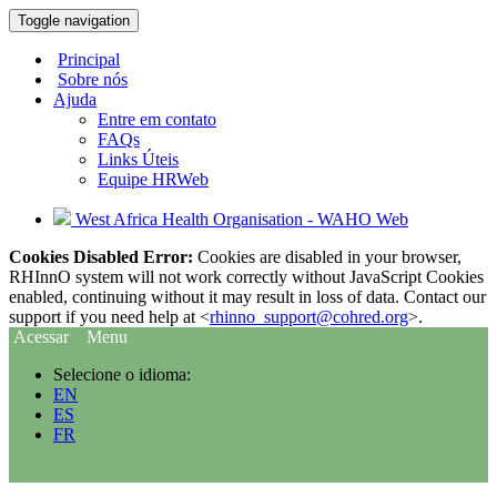
Toggle navigation
Principal
Sobre nós
Ajuda
Entre em contato
FAQs
Links Úteis
Equipe HRWeb
West Africa Health Organisation - WAHO Web
Cookies Disabled Error:
Cookies are disabled in your browser,
RHInnO system will not work correctly without JavaScript Cookies
enabled, continuing without it may result in loss of data. Contact our
support if you need help at <
rhinno_support@cohred.org
>.
Acessar
Menu
Selecione o idioma:
EN
ES
FR