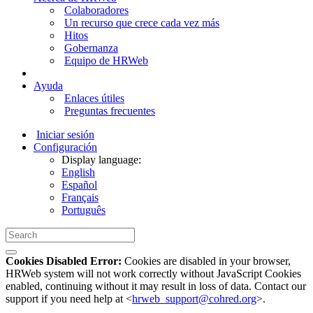
Colaboradores
Un recurso que crece cada vez más
Hitos
Gobernanza
Equipo de HRWeb
Ayuda
Enlaces útiles
Preguntas frecuentes
Iniciar sesión
Configuración
Display language:
English
Español
Français
Português
Cookies Disabled Error:
Cookies are disabled in your browser,
HRWeb system will not work correctly without JavaScript Cookies
enabled, continuing without it may result in loss of data. Contact our
support if you need help at <
hrweb_support@cohred.org
>.