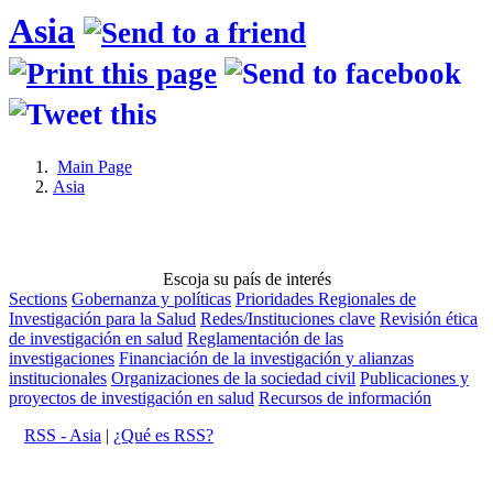
Asia
Main Page
Asia
Escoja su país de interés
Sections
Gobernanza y políticas
Prioridades Regionales de
Investigación para la Salud
Redes/Instituciones clave
Revisión ética
de investigación en salud
Reglamentación de las
investigaciones
Financiación de la investigación y alianzas
institucionales
Organizaciones de la sociedad civil
Publicaciones y
proyectos de investigación en salud
Recursos de información
RSS - Asia
|
¿Qué es RSS?