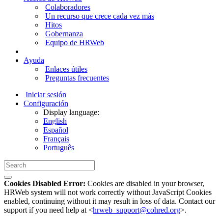
Colaboradores
Un recurso que crece cada vez más
Hitos
Gobernanza
Equipo de HRWeb
Ayuda
Enlaces útiles
Preguntas frecuentes
Iniciar sesión
Configuración
Display language:
English
Español
Français
Português
Cookies Disabled Error:
Cookies are disabled in your browser,
HRWeb system will not work correctly without JavaScript Cookies
enabled, continuing without it may result in loss of data. Contact our
support if you need help at <
hrweb_support@cohred.org
>.