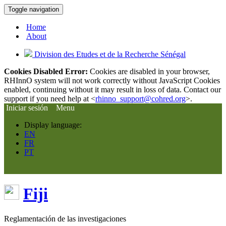
Toggle navigation
Home
About
Division des Etudes et de la Recherche Sénégal
Cookies Disabled Error:
Cookies are disabled in your browser,
RHInnO system will not work correctly without JavaScript Cookies
enabled, continuing without it may result in loss of data. Contact our
support if you need help at <
rhinno_support@cohred.org
>.
Iniciar sesión
Menu
Display language:
EN
FR
PT
Fiji
Reglamentación de las investigaciones