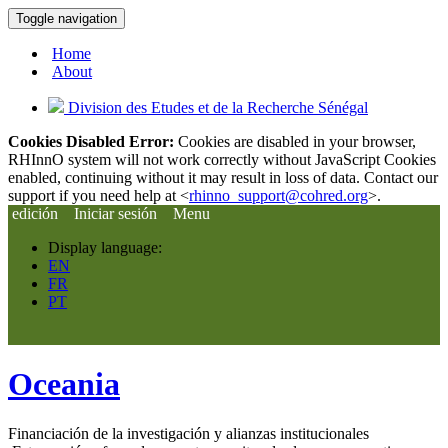
Toggle navigation
Home
About
Division des Etudes et de la Recherche Sénégal
Cookies Disabled Error:
Cookies are disabled in your browser,
RHInnO system will not work correctly without JavaScript Cookies
enabled, continuing without it may result in loss of data. Contact our
support if you need help at <
rhinno_support@cohred.org
>.
edición
Iniciar sesión
Menu
Display language:
EN
FR
PT
Oceania
Financiación de la investigación y alianzas institucionales