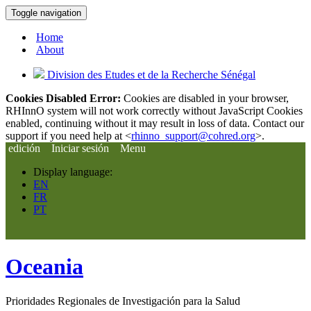
Toggle navigation
Home
About
Division des Etudes et de la Recherche Sénégal
Cookies Disabled Error:
Cookies are disabled in your browser,
RHInnO system will not work correctly without JavaScript Cookies
enabled, continuing without it may result in loss of data. Contact our
support if you need help at <
rhinno_support@cohred.org
>.
edición
Iniciar sesión
Menu
Display language:
EN
FR
PT
Oceania
Prioridades Regionales de Investigación para la Salud