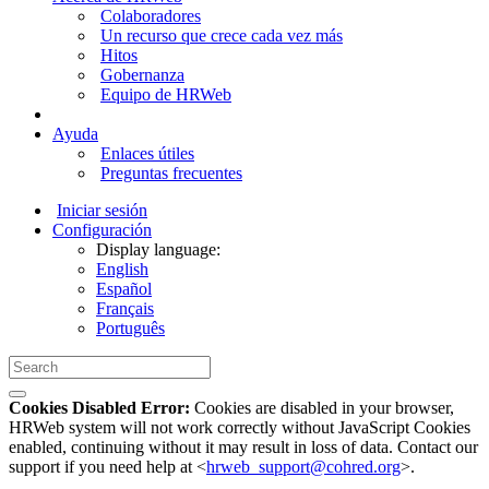
Colaboradores
Un recurso que crece cada vez más
Hitos
Gobernanza
Equipo de HRWeb
Ayuda
Enlaces útiles
Preguntas frecuentes
Iniciar sesión
Configuración
Display language:
English
Español
Français
Português
Cookies Disabled Error:
Cookies are disabled in your browser,
HRWeb system will not work correctly without JavaScript Cookies
enabled, continuing without it may result in loss of data. Contact our
support if you need help at <
hrweb_support@cohred.org
>.