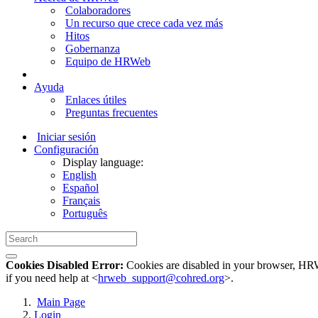
Colaboradores
Un recurso que crece cada vez más
Hitos
Gobernanza
Equipo de HRWeb
Ayuda
Enlaces útiles
Preguntas frecuentes
Iniciar sesión
Configuración
Display language:
English
Español
Français
Português
Cookies Disabled Error:
Cookies are disabled in your browser, HRWe
if you need help at <
hrweb_support@cohred.org
>.
Main Page
Login