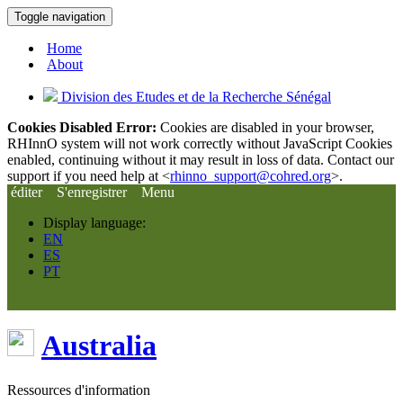
Toggle navigation
Home
About
Division des Etudes et de la Recherche Sénégal
Cookies Disabled Error:
Cookies are disabled in your browser,
RHInnO system will not work correctly without JavaScript Cookies
enabled, continuing without it may result in loss of data. Contact our
support if you need help at <
rhinno_support@cohred.org
>.
éditer
S'enregistrer
Menu
Display language:
EN
ES
PT
Australia
Ressources d'information