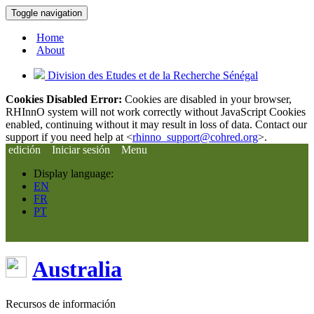
Toggle navigation
Home
About
Division des Etudes et de la Recherche Sénégal
Cookies Disabled Error:
Cookies are disabled in your browser,
RHInnO system will not work correctly without JavaScript Cookies
enabled, continuing without it may result in loss of data. Contact our
support if you need help at <
rhinno_support@cohred.org
>.
edición
Iniciar sesión
Menu
Display language:
EN
FR
PT
Australia
Recursos de información