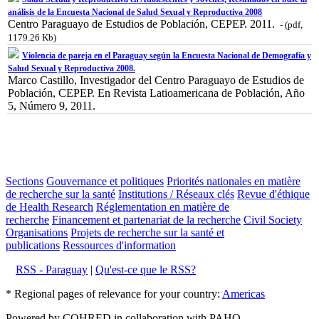
análisis de la Encuesta Nacional de Salud Sexual y Reproductiva 2008
Centro Paraguayo de Estudios de Población, CEPEP. 2011.
- (pdf,
1179.26 Kb)
Violencia de pareja en el Paraguay según la Encuesta Nacional de Demografía y
Salud Sexual y Reproductiva 2008.
Marco Castillo, Investigador del Centro Paraguayo de Estudios de
Población, CEPEP. En Revista Latioamericana de Población, Año
5, Número 9, 2011.
Sections
Gouvernance et politiques
Priorités nationales en matière
de recherche sur la santé
Institutions / Réseaux clés
Revue d'éthique
de Health Research
Réglementation en matière de
recherche
Financement et partenariat de la recherche
Civil Society
Organisations
Projets de recherche sur la santé et
publications
Ressources d'information
RSS - Paraguay
|
Qu'est-ce que le RSS?
* Regional pages of relevance for your country:
Americas
Powered by COHRED in collaboration with PAHO