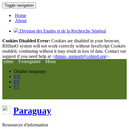
Toggle navigation
Home
About
Division des Etudes et de la Recherche Sénégal
Cookies Disabled Error:
Cookies are disabled in your browser,
RHInnO system will not work correctly without JavaScript Cookies
enabled, continuing without it may result in loss of data. Contact our
support if you need help at <
rhinno_support@cohred.org
>.
éditer
S'enregistrer
Menu
Display language:
EN
ES
PT
Paraguay
Ressources d'information