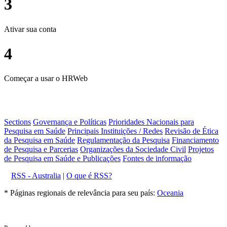
3
Ativar sua conta
4
Começar a usar o HRWeb
Sections
Governança e Políticas
Prioridades Nacionais para
Pesquisa em Saúde
Principais Instituições / Redes
Revisão de Ética
da Pesquisa em Saúde
Regulamentação da Pesquisa
Financiamento
de Pesquisa e Parcerias
Organizações da Sociedade Civil
Projetos
de Pesquisa em Saúde e Publicações
Fontes de informação
RSS - Australia
|
O que é RSS?
* Páginas regionais de relevância para seu país:
Oceania