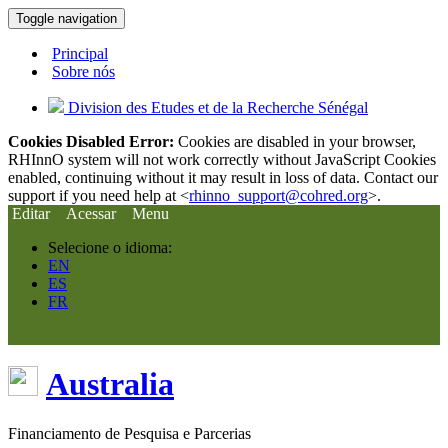
Toggle navigation
Principal
Sobre nós
Division des Etudes et de la Recherche Sénégal
Cookies Disabled Error:
Cookies are disabled in your browser,
RHInnO system will not work correctly without JavaScript Cookies
enabled, continuing without it may result in loss of data. Contact our
support if you need help at <
rhinno_support@cohred.org
>.
Editar
Acessar
Menu
Selecione o idioma:
EN
ES
FR
Australia
Financiamento de Pesquisa e Parcerias