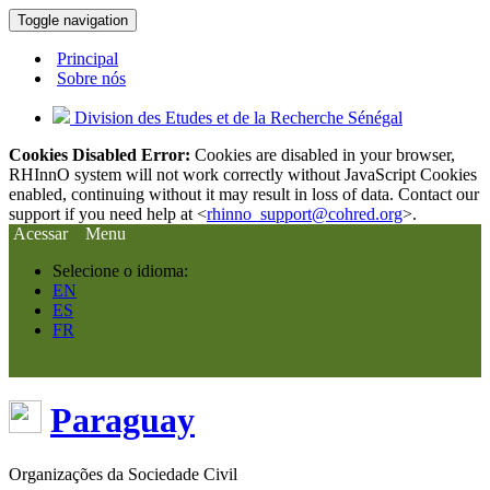
Toggle navigation
Principal
Sobre nós
Division des Etudes et de la Recherche Sénégal
Cookies Disabled Error:
Cookies are disabled in your browser,
RHInnO system will not work correctly without JavaScript Cookies
enabled, continuing without it may result in loss of data. Contact our
support if you need help at <
rhinno_support@cohred.org
>.
Acessar
Menu
Selecione o idioma:
EN
ES
FR
Paraguay
Organizações da Sociedade Civil