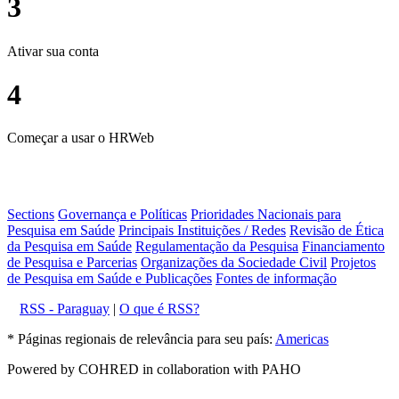
3
Ativar sua conta
4
Começar a usar o HRWeb
Sections
Governança e Políticas
Prioridades Nacionais para
Pesquisa em Saúde
Principais Instituições / Redes
Revisão de Ética
da Pesquisa em Saúde
Regulamentação da Pesquisa
Financiamento
de Pesquisa e Parcerias
Organizações da Sociedade Civil
Projetos
de Pesquisa em Saúde e Publicações
Fontes de informação
RSS - Paraguay
|
O que é RSS?
* Páginas regionais de relevância para seu país:
Americas
Powered by COHRED in collaboration with PAHO