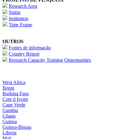
Research Area
Status
Institution
Time Frame
OUTROS
Fontes de informação
Country Report
Research Capacity Training Opportunities
West Africa
Benin
Burkina Faso
Cote d Ivoire
Cape Verde
Gambia
Ghana
Guinea
Guinea-Bissau
Liberia
Mali