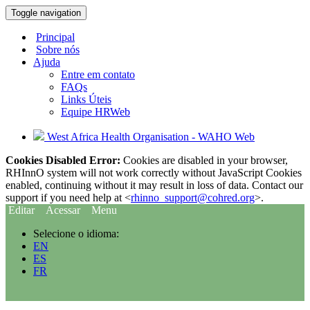
Toggle navigation
Principal
Sobre nós
Ajuda
Entre em contato
FAQs
Links Úteis
Equipe HRWeb
West Africa Health Organisation - WAHO Web
Cookies Disabled Error:
Cookies are disabled in your browser,
RHInnO system will not work correctly without JavaScript Cookies
enabled, continuing without it may result in loss of data. Contact our
support if you need help at <
rhinno_support@cohred.org
>.
Editar
Acessar
Menu
Selecione o idioma:
EN
ES
FR