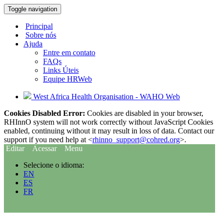
Toggle navigation
Principal
Sobre nós
Ajuda
Entre em contato
FAQs
Links Úteis
Equipe HRWeb
West Africa Health Organisation - WAHO Web
Cookies Disabled Error:
Cookies are disabled in your browser,
RHInnO system will not work correctly without JavaScript Cookies
enabled, continuing without it may result in loss of data. Contact our
support if you need help at <
rhinno_support@cohred.org
>.
Editar
Acessar
Menu
Selecione o idioma:
EN
ES
FR