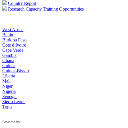
Country Report
Research Capacity Training Opportunities
West Africa
Benin
Burkina Faso
Cote d Ivoire
Cape Verde
Gambia
Ghana
Guinea
Guinea-Bissau
Liberia
Mali
Niger
Nigeria
Senegal
Sierra Leone
Togo
Powered by: