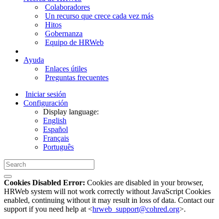
Colaboradores
Un recurso que crece cada vez más
Hitos
Gobernanza
Equipo de HRWeb
Ayuda
Enlaces útiles
Preguntas frecuentes
Iniciar sesión
Configuración
Display language:
English
Español
Français
Português
Cookies Disabled Error:
Cookies are disabled in your browser,
HRWeb system will not work correctly without JavaScript Cookies
enabled, continuing without it may result in loss of data. Contact our
support if you need help at <
hrweb_support@cohred.org
>.