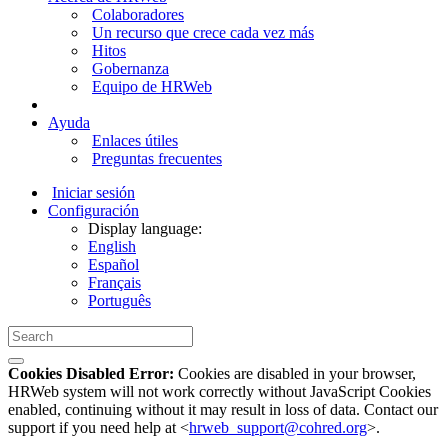
Colaboradores
Un recurso que crece cada vez más
Hitos
Gobernanza
Equipo de HRWeb
Ayuda
Enlaces útiles
Preguntas frecuentes
Iniciar sesión
Configuración
Display language:
English
Español
Français
Português
Cookies Disabled Error:
Cookies are disabled in your browser,
HRWeb system will not work correctly without JavaScript Cookies
enabled, continuing without it may result in loss of data. Contact our
support if you need help at <
hrweb_support@cohred.org
>.