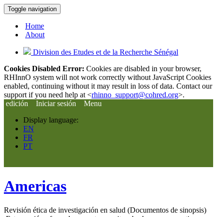
Toggle navigation
Home
About
Division des Etudes et de la Recherche Sénégal
Cookies Disabled Error:
Cookies are disabled in your browser,
RHInnO system will not work correctly without JavaScript Cookies
enabled, continuing without it may result in loss of data. Contact our
support if you need help at <
rhinno_support@cohred.org
>.
edición
Iniciar sesión
Menu
Display language:
EN
FR
PT
Americas
Revisión ética de investigación en salud (Documentos de sinopsis)