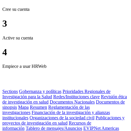
Cree su cuenta
3
Active su cuenta
4
Empiece a usar HRWeb
Sections
Gobernanza y políticas
Prioridades Regionales de
Investigación para la Salud
Redes/Instituciones clave
Revisión ética
de investigación en salud
Documentos Nacionales
Documentos de
sinopsis
Mapa
Resumen
Reglamentación de las
investigaciones
Financiación de la investigación y alianzas
institucionales
Organizaciones de la sociedad civil
Publicaciones y
proyectos de investigación en salud
Recursos de
información
Tablero de mensajes/Anuncios
EVIPNet Americas