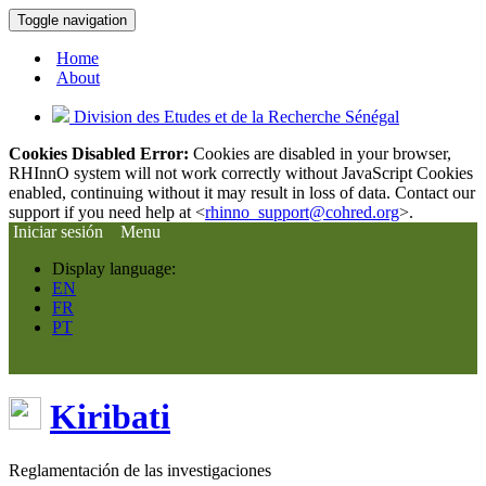
Toggle navigation
Home
About
Division des Etudes et de la Recherche Sénégal
Cookies Disabled Error:
Cookies are disabled in your browser,
RHInnO system will not work correctly without JavaScript Cookies
enabled, continuing without it may result in loss of data. Contact our
support if you need help at <
rhinno_support@cohred.org
>.
Iniciar sesión
Menu
Display language:
EN
FR
PT
Kiribati
Reglamentación de las investigaciones