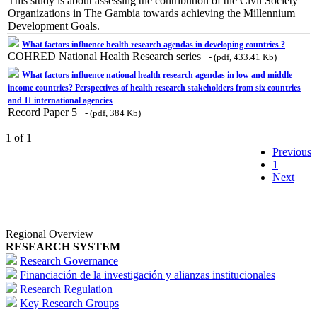
This study is about assessing the contribution of the Civil Society
Organizations in The Gambia towards achieving the Millennium
Development Goals.
What factors influence health research agendas in developing countries ?
COHRED National Health Research series
- (pdf, 433.41 Kb)
What factors influence national health research agendas in low and middle
income countries? Perspectives of health research stakeholders from six countries
and 11 international agencies
Record Paper 5
- (pdf, 384 Kb)
1 of 1
Previous
1
Next
Regional Overview
RESEARCH SYSTEM
Research Governance
Financiación de la investigación y alianzas institucionales
Research Regulation
Key Research Groups