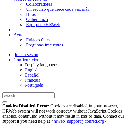
Colaboradores
Un recurso que crece cada vez más
Hitos
Gobernanza
Equipo de HRWeb
Ayuda
Enlaces útiles
Preguntas frecuentes
Iniciar sesión
Configuración
Display language:
English
Español
Français
Português
Cookies Disabled Error:
Cookies are disabled in your browser,
HRWeb system will not work correctly without JavaScript Cookies
enabled, continuing without it may result in loss of data. Contact our
support if you need help at <
hrweb_support@cohred.org
>.