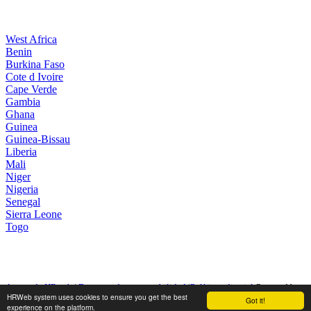
West Africa
Benin
Burkina Faso
Cote d Ivoire
Cape Verde
Gambia
Ghana
Guinea
Guinea-Bissau
Liberia
Mali
Niger
Nigeria
Senegal
Sierra Leone
Togo
Acerca de HRweb
|
Descargo de responsabilidad
|
Política editorial
Powered by:
HRWeb system uses cookies to ensure you get the best
Got it!
experience on the platform.