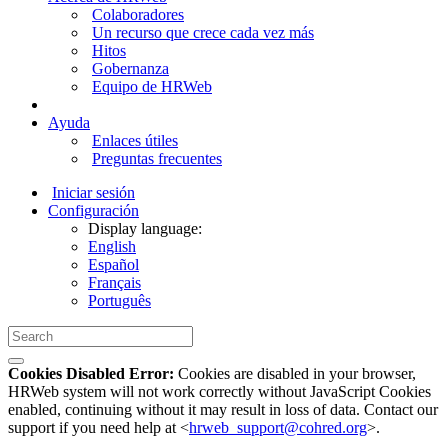
Colaboradores
Un recurso que crece cada vez más
Hitos
Gobernanza
Equipo de HRWeb
Ayuda
Enlaces útiles
Preguntas frecuentes
Iniciar sesión
Configuración
Display language:
English
Español
Français
Português
Cookies Disabled Error:
Cookies are disabled in your browser,
HRWeb system will not work correctly without JavaScript Cookies
enabled, continuing without it may result in loss of data. Contact our
support if you need help at <
hrweb_support@cohred.org
>.