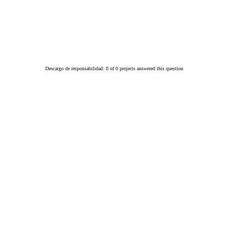
Descargo de responsabilidad: 0 of 0 projects answered this question