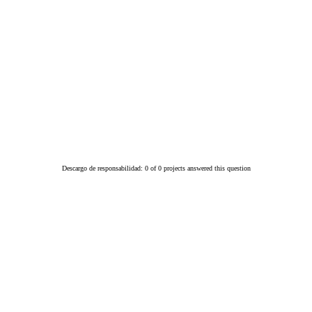
Descargo de responsabilidad: 0 of 0 projects answered this question