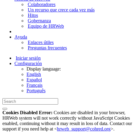
Colaboradores
Un recurso que crece cada vez más
Hitos
Gobernanza
Equipo de HRWeb
Ayuda
Enlaces útiles
Preguntas frecuentes
Iniciar sesión
Configuración
Display language:
English
Español
Français
Português
Cookies Disabled Error:
Cookies are disabled in your browser,
HRWeb system will not work correctly without JavaScript Cookies
enabled, continuing without it may result in loss of data. Contact our
support if you need help at <
hrweb_support@cohred.org
>.