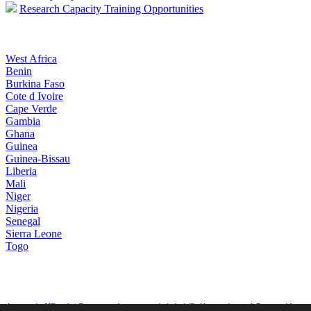
Research Capacity Training Opportunities
West Africa
Benin
Burkina Faso
Cote d Ivoire
Cape Verde
Gambia
Ghana
Guinea
Guinea-Bissau
Liberia
Mali
Niger
Nigeria
Senegal
Sierra Leone
Togo
Acerca de HRweb
|
Descargo de responsabilidad
|
Política editorial
Powered by: