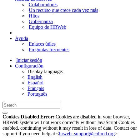
Colaboradores
Un recurso que crece cada vez más
Hitos
Gobernanza
Equipo de HRWeb
Ayuda
Enlaces útiles
Preguntas frecuentes
Iniciar sesión
Configuración
Display language:
English
Español
Français
Português
Cookies Disabled Error:
Cookies are disabled in your browser,
HRWeb system will not work correctly without JavaScript Cookies
enabled, continuing without it may result in loss of data. Contact our
support if you need help at <
hrweb_support@cohred.org
>.