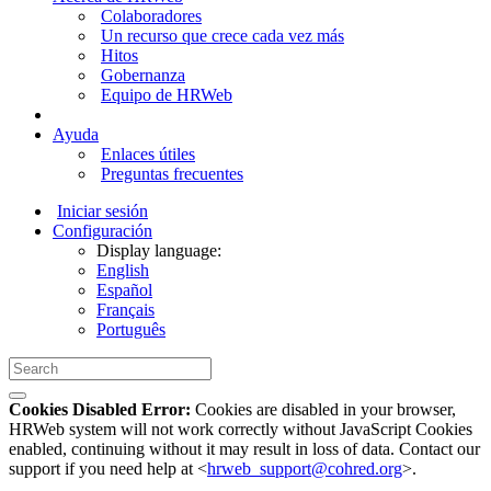
Colaboradores
Un recurso que crece cada vez más
Hitos
Gobernanza
Equipo de HRWeb
Ayuda
Enlaces útiles
Preguntas frecuentes
Iniciar sesión
Configuración
Display language:
English
Español
Français
Português
Cookies Disabled Error:
Cookies are disabled in your browser,
HRWeb system will not work correctly without JavaScript Cookies
enabled, continuing without it may result in loss of data. Contact our
support if you need help at <
hrweb_support@cohred.org
>.