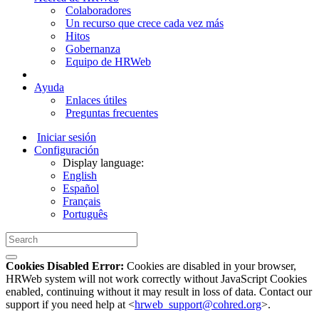
Colaboradores
Un recurso que crece cada vez más
Hitos
Gobernanza
Equipo de HRWeb
Ayuda
Enlaces útiles
Preguntas frecuentes
Iniciar sesión
Configuración
Display language:
English
Español
Français
Português
Cookies Disabled Error:
Cookies are disabled in your browser,
HRWeb system will not work correctly without JavaScript Cookies
enabled, continuing without it may result in loss of data. Contact our
support if you need help at <
hrweb_support@cohred.org
>.