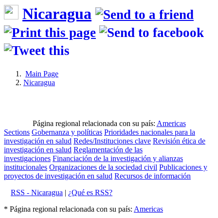
Nicaragua
Main Page
Nicaragua
Página regional relacionada con su país:
Americas
Sections
Gobernanza y políticas
Prioridades nacionales para la
investigación en salud
Redes/Instituciones clave
Revisión ética de
investigación en salud
Reglamentación de las
investigaciones
Financiación de la investigación y alianzas
institucionales
Organizaciones de la sociedad civil
Publicaciones y
proyectos de investigación en salud
Recursos de información
RSS - Nicaragua
|
¿Qué es RSS?
* Página regional relacionada con su país:
Americas