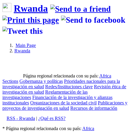
Rwanda
Main Page
Rwanda
Página regional relacionada con su país:
Africa
Sections
Gobernanza y políticas
Prioridades nacionales para la
investigación en salud
Redes/Instituciones clave
Revisión ética de
investigación en salud
Reglamentación de las
investigaciones
Financiación de la investigación y alianzas
institucionales
Organizaciones de la sociedad civil
Publicaciones y
proyectos de investigación en salud
Recursos de información
RSS - Rwanda
|
¿Qué es RSS?
* Página regional relacionada con su país:
Africa