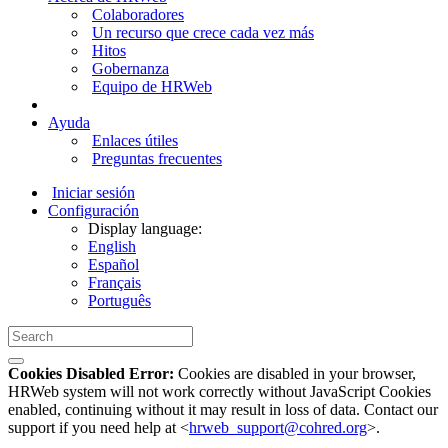
Colaboradores
Un recurso que crece cada vez más
Hitos
Gobernanza
Equipo de HRWeb
Ayuda
Enlaces útiles
Preguntas frecuentes
Iniciar sesión
Configuración
Display language:
English
Español
Français
Português
Cookies Disabled Error:
Cookies are disabled in your browser,
HRWeb system will not work correctly without JavaScript Cookies
enabled, continuing without it may result in loss of data. Contact our
support if you need help at <
hrweb_support@cohred.org
>.