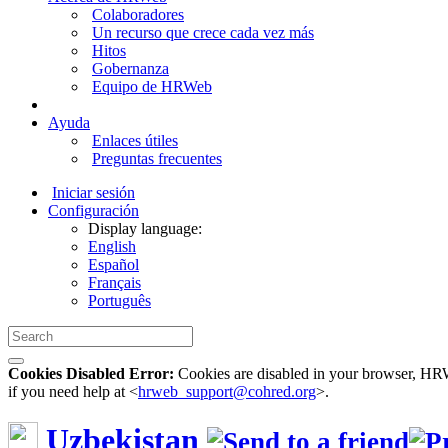
Colaboradores
Un recurso que crece cada vez más
Hitos
Gobernanza
Equipo de HRWeb
Ayuda
Enlaces útiles
Preguntas frecuentes
Iniciar sesión
Configuración
Display language:
English
Español
Français
Português
Cookies Disabled Error:
Cookies are disabled in your browser, HRWe
if you need help at <
hrweb_support@cohred.org
>.
Uzbekistan