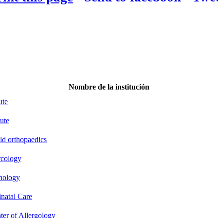
Nombre de la institución
ute
ute
ld orthopaedics
rcology
thology
inatal Care
ter of Allergology