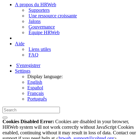
A propos du HRWeb
Supporters
Une ressource croissante
Jalons
Gouvernance
Équipe HRWeb
Aide
Liens utiles
FAQ
S'enregistrer
Settings
Display language:
English
Español
Français
Português
Cookies Disabled Error:
Cookies are disabled in your browser,
HRWeb system will not work correctly without JavaScript Cookies
enabled, continuing without it may result in loss of data. Contact our
support if you need help at <
hrweb_support@cohred.org
>.